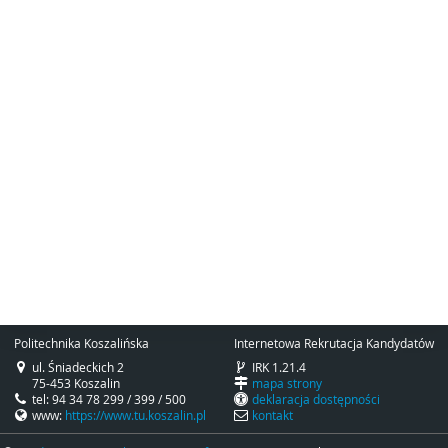
Politechnika Koszalińska
Internetowa Rekrutacja Kandydatów
ul. Śniadeckich 2
IRK 1.21.4
75-453 Koszalin
mapa strony
tel: 94 34 78 299 / 399 / 500
deklaracja dostępności
www:
https://www.tu.koszalin.pl
kontakt