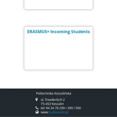
ERASMUS+ Incoming Students
Politechnika Koszalińska
ul. Śniadeckich 2
75-453 Koszalin
tel: 94 34 78 299 / 399 / 500
www:
tu.koszalin.pl