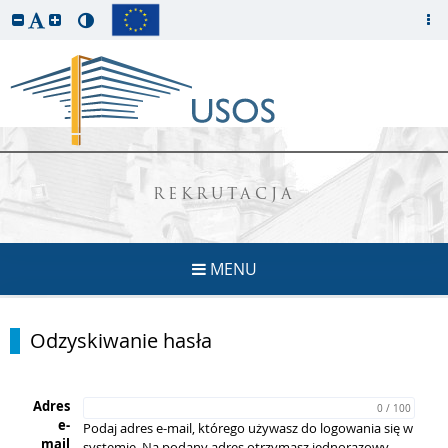
REKRUTACJA
MENU
Odzyskiwanie hasła
Adres
0 / 100
e-
Podaj adres e-mail, którego używasz do logowania się w
mail
systemie. Na podany adres otrzymasz jednorazowy