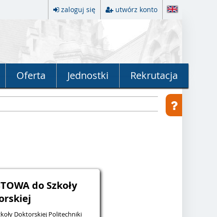
zaloguj się
utwórz konto
Oferta
Jednostki
Rekrutacja
STOWA do Szkoły
orskiej
oły Doktorskiej Politechniki