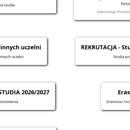
Kosza
na studia
(rekrutacja chron
 innych uczelni
REKRUTACJA - S
innych uczelni
Studia p
TUDIA 2026/2027
Era
wznowienia
Erasmus+ Inc