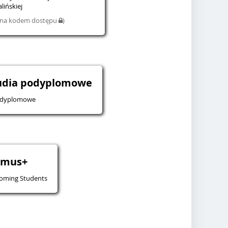
lińskiej
iona kodem dostępu
)
tudia podyplomowe
odyplomowe
smus+
oming Students