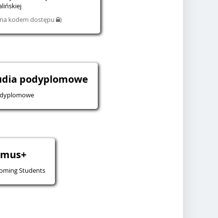
lińskiej
iona kodem dostępu
)
tudia podyplomowe
odyplomowe
smus+
oming Students