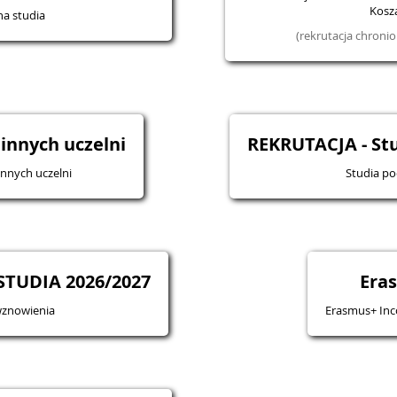
Kosza
na studia
(rekrutacja chron
 innych uczelni
REKRUTACJA - S
innych uczelni
Studia p
TUDIA 2026/2027
Era
wznowienia
Erasmus+ Inc