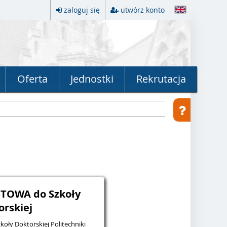
zaloguj się
utwórz konto
Oferta
Jednostki
Rekrutacja
STOWA do Szkoły
orskiej
oły Doktorskiej Politechniki