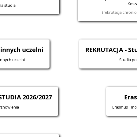
Kosza
na studia
(rekrutacja chron
 innych uczelni
REKRUTACJA - S
innych uczelni
Studia p
TUDIA 2026/2027
Era
wznowienia
Erasmus+ Inc