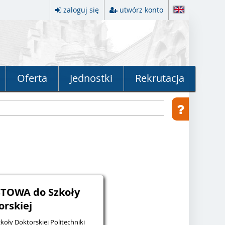
zaloguj się
utwórz konto
Oferta
Jednostki
Rekrutacja
STOWA do Szkoły
orskiej
oły Doktorskiej Politechniki