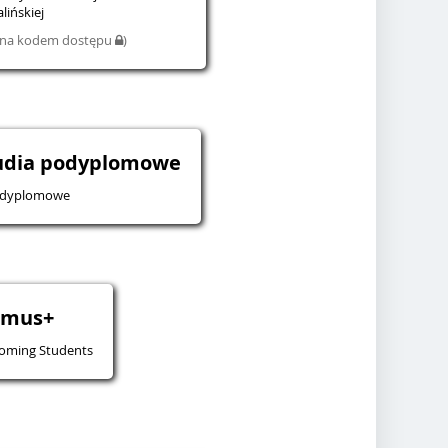
lińskiej
iona kodem dostępu
)
tudia podyplomowe
odyplomowe
smus+
oming Students